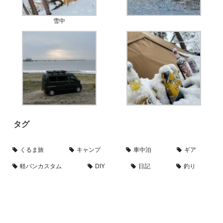
雪中
タグ
くるま旅
キャンプ
車中泊
ギア
軽バンカスタム
DIY
日記
釣り