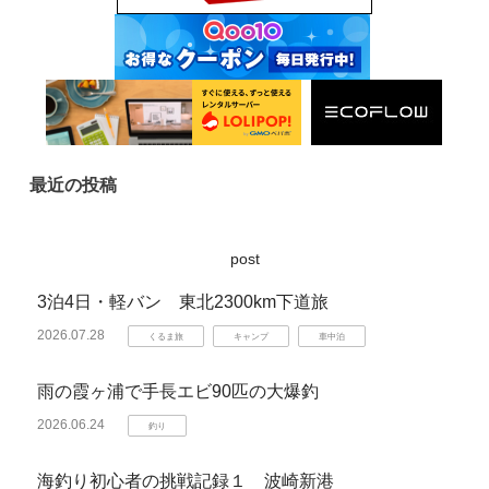
最近の投稿
post
3泊4日・軽バン 東北2300km下道旅
2026.07.28
くるま旅
キャンプ
車中泊
雨の霞ヶ浦で手長エビ90匹の大爆釣
2026.06.24
釣り
海釣り初心者の挑戦記録１ 波崎新港