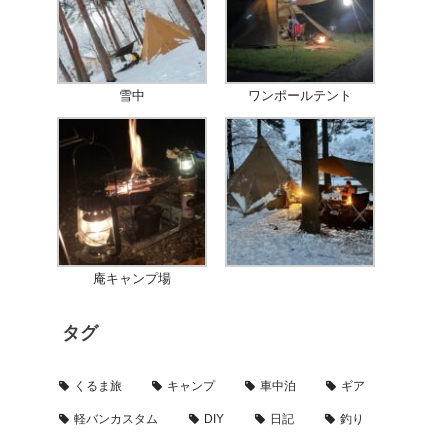
雪中
ワンポールテント
庵キャンプ場
タグ
くるま旅
キャンプ
車中泊
ギア
軽バンカスタム
DIY
日記
釣り