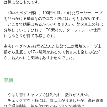
は気になるものです。
40㎝のペグ上部に、100円の皿につけたワーヤーループ
をひっかける構造なのでコスト的にはかなりお安めです。
どこまで効果はあるかわかりませんが、焚火直上の熱は
分散していますびおで、TC素材の、タープテントの使用
にもゆとりが持てる感じです
。
参考）ペグを3㎝程埋め込んだ状態で二次燃焼ストーブ上
部から皿底まで17㎝離隔があるので焚き火も楽しみなが
ら、薪入れにも支障はありませんでした。
翌朝
やはり雪中キャンプでは泥汚れ、撤収が大変💦。
チェックアウト時には、雪は上がりましたが、高速道路
は交通規制中 気を付けながら下道での引揚げ。