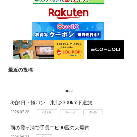
最近の投稿
post
3泊4日・軽バン 東北2300km下道旅
2026.07.28
くるま旅
キャンプ
車中泊
雨の霞ヶ浦で手長エビ90匹の大爆釣
2026.06.24