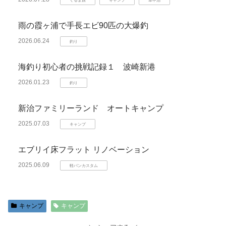
くるま旅
キャンプ
車中泊
雨の霞ヶ浦で手長エビ90匹の大爆釣
2026.06.24
釣り
海釣り初心者の挑戦記録１ 波崎新港
2026.01.23
釣り
新治ファミリーランド オートキャンプ
2025.07.03
キャンプ
エブリイ床フラット リノベーション
2025.06.09
軽バンカスタム
キャンプ
キャンプ