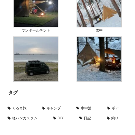
ワンポールテント
雪中
タグ
くるま旅
キャンプ
車中泊
ギア
軽バンカスタム
DIY
日記
釣り