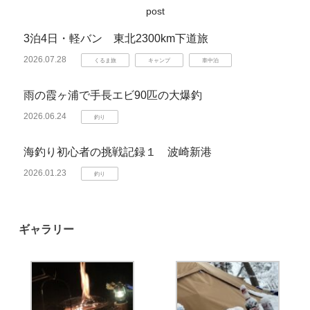
post
3泊4日・軽バン 東北2300km下道旅
2026.07.28
くるま旅
キャンプ
車中泊
雨の霞ヶ浦で手長エビ90匹の大爆釣
2026.06.24
釣り
海釣り初心者の挑戦記録１ 波崎新港
2026.01.23
釣り
ギャラリー