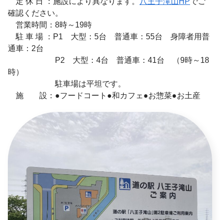
定 休 日 ：施設により異なります。
八王子滝山HP
でご
確認ください。
営業時間：8時～19時
駐 車 場 ：P1 大型：5台 普通車：55台 身障者用普
通車：2台
P2 大型：4台 普通車：41台 （9時～18
時）
駐車場は平坦です。
施 設：●フードコート●和カフェ●お惣菜●お土産