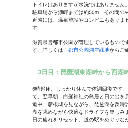
トイレはありますが水洗ではありません
駐車場から湖畔までは約50m その間の
近隣には、温泉施設やコンビニもありま
す。
滋賀県営都市公園が管理しているもので
す。詳しくは、
都市公園湖岸緑地
からご
3日目：琵琶湖東湖畔から西湖
6時起床、しっかり休んで体調回復です
て、翌早朝 白髭神社の鳥居と日の出を
道中、彦根城を見ながら、琵琶湖を反時
湖を眺めながら快適なドライブを楽し
日の疲れをリセット、道の駅をめぐりな