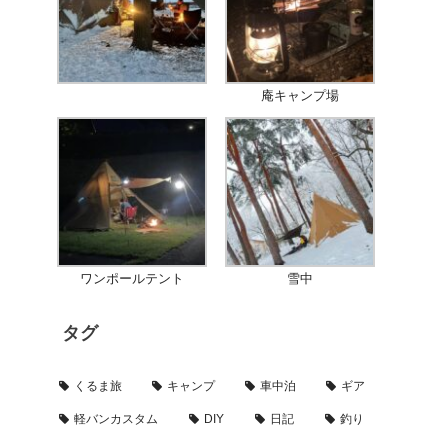
庵キャンプ場
ワンポールテント
雪中
タグ
くるま旅
キャンプ
車中泊
ギア
軽バンカスタム
DIY
日記
釣り