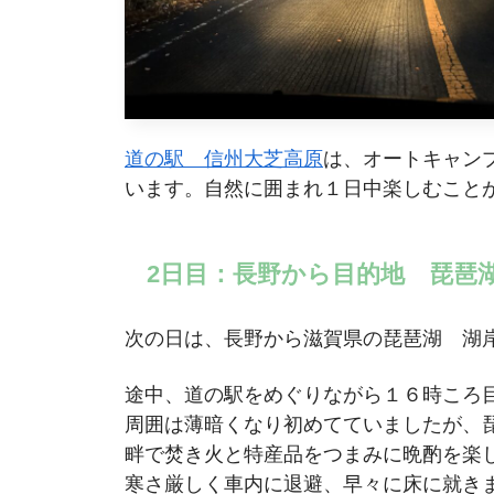
道の駅 信州大芝高原
は、オートキャン
います。自然に囲まれ１日中楽しむこと
2日目：長野から目的地 琵琶
次の日は、長野から滋賀県の琵琶湖 湖岸
途中、道の駅をめぐりながら１６時ころ
周囲は薄暗くなり初めてていましたが、
畔で焚き火と特産品をつまみに晩酌を楽
寒さ厳しく車内に退避、早々に床に就き