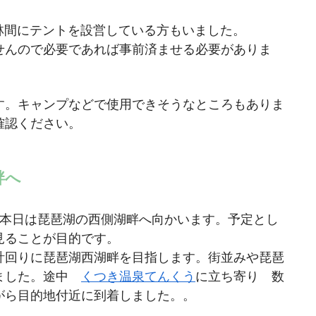
。
林間にテントを設営している方もいました。
せんので必要であれば事前済ませる必要がありま
す。キャンプなどで使用できそうなところもありま
確認ください。
畔へ
。本日は琵琶湖の西側湖畔へ向かいます。予定とし
見ることが目的です。
計回りに琵琶湖西湖畔を目指します。街並みや琵琶
みました。途中
くつき温泉てんくう
に立ち寄り 数
がら目的地付近に到着しました。。