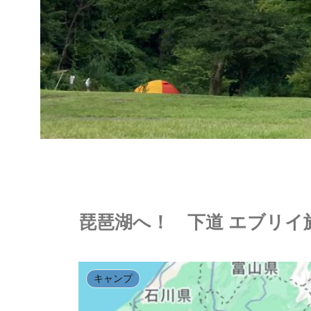
琵琶湖へ！ 下道 エブリイ旅
キャンプ